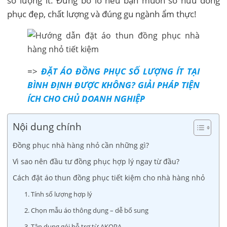
số lượng ít. Đừng bỏ lỡ nếu bạn muốn sở hữu đồng
phục đẹp, chất lượng và đúng gu ngành ẩm thực!
=>
ĐẶT ÁO ĐỒNG PHỤC SỐ LƯỢNG ÍT TẠI
BÌNH ĐỊNH ĐƯỢC KHÔNG? GIẢI PHÁP TIỆN
ÍCH CHO CHỦ DOANH NGHIỆP
Nội dung chính
Đồng phục nhà hàng nhỏ cần những gì?
Vì sao nên đầu tư đồng phục hợp lý ngay từ đầu?
Cách đặt áo thun đồng phục tiết kiệm cho nhà hàng nhỏ
1. Tính số lượng hợp lý
2. Chọn mẫu áo thông dụng – dễ bổ sung
3. Tận dụng gói hỗ trợ từ AKOPA