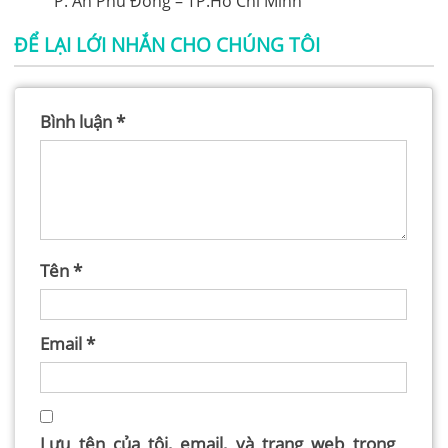
P. An Phú Đông – TP.Hồ Chí Minh
ĐỂ LẠI LỚI NHẮN CHO CHÚNG TÔI
Bình luận
*
Tên
*
Email
*
Lưu tên của tôi, email, và trang web trong