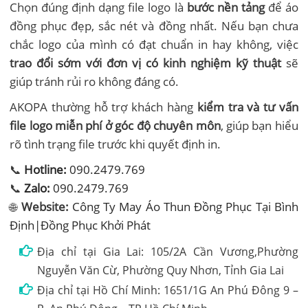
Chọn đúng định dạng file logo là
bước nền tảng
để áo
đồng phục đẹp, sắc nét và đồng nhất. Nếu bạn chưa
chắc logo của mình có đạt chuẩn in hay không, việc
trao đổi sớm với đơn vị có kinh nghiệm kỹ thuật
sẽ
giúp tránh rủi ro không đáng có.
AKOPA thường hỗ trợ khách hàng
kiểm tra và tư vấn
file logo miễn phí ở góc độ chuyên môn
, giúp bạn hiểu
rõ tình trạng file trước khi quyết định in.
📞
Hotline:
090.2479.769
📞
Zalo:
090.2479.769
🌐
Website:
Công Ty May Áo Thun Đồng Phục Tại Bình
Định|Đồng Phục Khởi Phát
Địa chỉ tại Gia Lai: 105/2A Cần Vương,Phường
Nguyễn Văn Cừ, Phường Quy Nhơn, Tỉnh Gia Lai
Địa chỉ tại Hồ Chí Minh: 1651/1G An Phú Đông 9 –