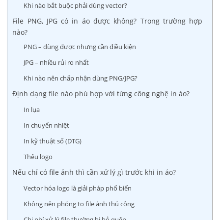
Khi nào bắt buộc phải dùng vector?
File PNG, JPG có in áo được không? Trong trường hợp
nào?
PNG – dùng được nhưng cần điều kiện
JPG – nhiều rủi ro nhất
Khi nào nên chấp nhận dùng PNG/JPG?
Định dạng file nào phù hợp với từng công nghệ in áo?
In lụa
In chuyển nhiệt
In kỹ thuật số (DTG)
Thêu logo
Nếu chỉ có file ảnh thì cần xử lý gì trước khi in áo?
Vector hóa logo là giải pháp phổ biến
Không nên phóng to file ảnh thủ công
Chi phí xử lý file thường bị bỏ quên