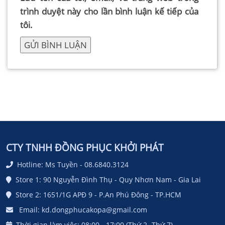
trình duyệt này cho lần bình luận kế tiếp của
tôi.
CTY TNHH ĐỒNG PHỤC KHỞI PHÁT
Hotline: Ms Tuyền - 08.6840.3124
Store 1: 90 Nguyễn Đình Thụ - Quy Nhơn Nam - Gia Lai
Store 2: 1651/1G APĐ 9 - P.An Phú Đông - TP.HCM
Email: kd.dongphucakopa@gmail.com
Thời gian làm việc: 08:00 - 17:00 (Thứ 2- Thứ 7)