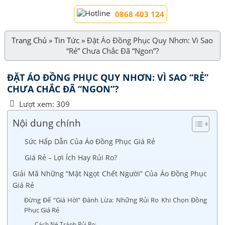
0868 403 124
Trang Chủ
»
Tin Tức
»
Đặt Áo Đồng Phục Quy Nhơn: Vì Sao
“Rẻ” Chưa Chắc Đã “Ngon”?
ĐẶT ÁO ĐỒNG PHỤC QUY NHƠN: VÌ SAO “RẺ”
CHƯA CHẮC ĐÃ “NGON”?
Lượt xem:
309
Nội dung chính
Sức Hấp Dẫn Của Áo Đồng Phục Giá Rẻ
Giá Rẻ – Lợi Ích Hay Rủi Ro?
Giải Mã Những “Mật Ngọt Chết Người” Của Áo Đồng Phục
Giá Rẻ
Đừng Để “Giá Hời” Đánh Lừa: Những Rủi Ro Khi Chọn Đồng
Phục Giá Rẻ
Cách Né Tránh Rủi Ro: