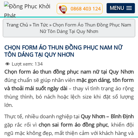
MENU
0868 403 124
Trang Chủ
»
Tin Tức
»
Chọn Form Áo Thun Đồng Phục Nam
Nữ Tôn Dáng Tại Quy Nhơn
CHỌN FORM ÁO THUN ĐỒNG PHỤC NAM NỮ
TÔN DÁNG TẠI QUY NHƠN
Lượt xem:
134
Chọn form áo thun đồng phục nam nữ tại Quy Nhơn
đúng chuẩn sẽ giúp nhân viên
mặc gọn dáng, tôn form
và thoải mái suốt ngày dài
– thay vì tình trạng áo rộng
thùng thình, bó nách hoặc lệch size khi đặt số lượng
lớn.
Thực tế, nhiều doanh nghiệp tại
Quy Nhơn – Bình Định
gặp rắc rối vì
chọn sai form áo đồng phục
, khiến đội
ngũ mặc không đẹp, mất thiện cảm với khách hàng và