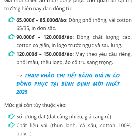
Giá một chiếc áo thun đồng phục cho quán ăn tại thị
trường hiện nay dao động từ:
65.000đ – 85.000đ/áo
: Dòng phổ thông, vải cotton
65/35, in đơn sắc.
90.000đ – 120.000đ/áo
: Dòng chất lượng cao,
cotton co giãn, in logo trước ngực và sau lưng.
120.000đ – 150.000đ/áo
: May theo yêu cầu riêng,
phối màu, thêu logo, áo cổ trụ sang trọng.
=>
THAM KHẢO CHI TIẾT BẢNG GIÁ IN ÁO
ĐỒNG PHỤC TẠI BÌNH ĐỊNH MỚI NHẤT
2025
Mức giá còn tùy thuộc vào:
Số lượng đặt (đặt càng nhiều, giá càng rẻ)
Chất liệu vải (thun lạnh, cá sấu, cotton 100%,
poly…)