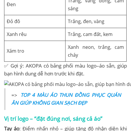
Trắng, vàng đồng, cam
Đen
sáng
Đỏ đô
Trắng, đen, vàng
Xanh rêu
Trắng, cam đất, kem
Xanh neon, trắng, cam
Xám tro
cháy
✅ Gợi ý: AKOPA có bảng phối màu logo–áo sẵn, giúp
bạn hình dung dễ hơn trước khi đặt.
=>
TOP 4 MÀU ÁO THUN ĐỒNG PHỤC QUÁN
ĂN GIÚP KHÔNG GIAN SẠCH ĐẸP
Vị trí logo – “đặt đúng nơi, sáng cả áo”
Tay áo
: Điểm nhấn nhỏ – giúp tăng độ nhận diện khi