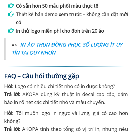
Có sẵn hơn 50 mẫu phối màu thực tế
Thiết kế bản demo xem trước – không cần đặt mới
có
In thử logo miễn phí cho đơn trên 20 áo
=>
IN ÁO THUN ĐỒNG PHỤC SỐ LƯỢNG ÍT UY
TÍN TẠI QUY NHƠN
FAQ – Câu hỏi thường gặp
Hỏi:
Logo có nhiều chi tiết nhỏ có in được không?
Trả lời:
AKOPA dùng kỹ thuật in decal cao cấp, đảm
bảo in rõ nét các chi tiết nhỏ và màu chuyển.
Hỏi:
Tôi muốn logo in ngực và lưng, giá có cao hơn
không?
Trả lời:
AKOPA tính theo tổng số vị trí in, nhưng nếu