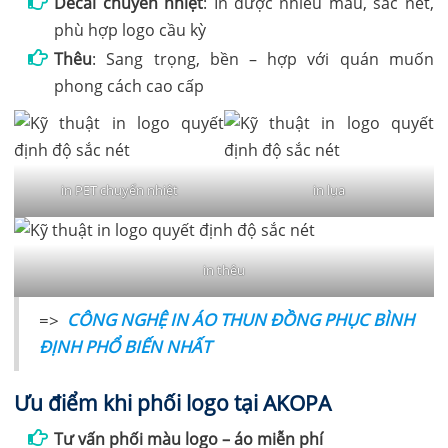
Decal chuyển nhiệt
: In được nhiều màu, sắc nét,
phù hợp logo cầu kỳ
Thêu
: Sang trọng, bền – hợp với quán muốn
phong cách cao cấp
in PET chuyển nhiệt
in lụa
in thêu
=>
CÔNG NGHỆ IN ÁO THUN ĐỒNG PHỤC BÌNH
ĐỊNH PHỔ BIẾN NHẤT
Ưu điểm khi phối logo tại AKOPA
Tư vấn phối màu logo – áo miễn phí