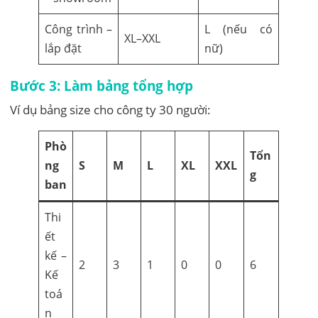
Công trình –
L (nếu có
XL–XXL
lắp đặt
nữ)
Bước 3: Làm bảng tổng hợp
Ví dụ bảng size cho công ty 30 người:
Phò
Tổn
ng
S
M
L
XL
XXL
g
ban
Thi
ết
kế –
2
3
1
0
0
6
Kế
toá
n