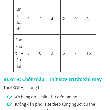
Kin
h
0
2
4
2
0
8
doa
nh
Sản
xuấ
t –
0
0
3
6
7
16
lắp
đặt
Bước 4: Chốt mẫu – thử size trước khi may
Tại AKOPA, chúng tôi:
Gửi bảng đo + mẫu thử đến tận nơi
Hướng dẫn phối size theo từng người cụ thể