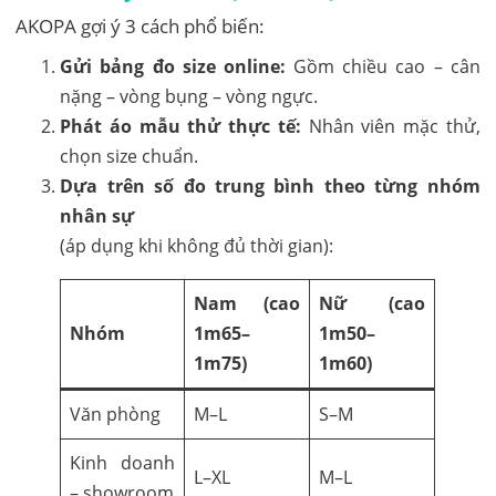
AKOPA gợi ý 3 cách phổ biến:
Gửi bảng đo size online:
Gồm chiều cao – cân
nặng – vòng bụng – vòng ngực.
Phát áo mẫu thử thực tế:
Nhân viên mặc thử,
chọn size chuẩn.
Dựa trên số đo trung bình theo từng nhóm
nhân sự
(áp dụng khi không đủ thời gian):
Nam (cao
Nữ (cao
Nhóm
1m65–
1m50–
1m75)
1m60)
Văn phòng
M–L
S–M
Kinh doanh
L–XL
M–L
– showroom