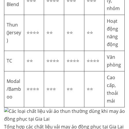
⭐⭐⭐
⭐⭐⭐⭐
⭐⭐⭐
⭐⭐⭐
ty,
Blend
nhóm
Hoạt
Thun
động
(Jersey
⭐⭐⭐⭐
⭐⭐
⭐⭐
⭐⭐
năng
)
động
Văn
TC
⭐⭐
⭐⭐⭐⭐
⭐⭐⭐⭐
⭐⭐⭐⭐
phòng
Cao
Modal
cấp,
/Bamb
⭐⭐⭐⭐
⭐⭐⭐
⭐⭐
⭐⭐
thoải
oo
mái
Tổng hợp các chất liệu vải may áo đồng phục tại Gia Lai