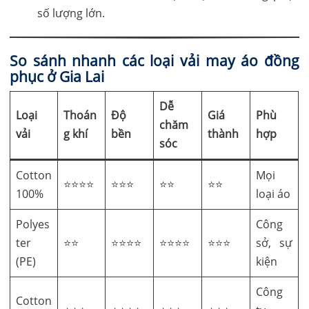
số lượng lớn.
So sánh nhanh các loại vải may áo đồng
phục ở Gia Lai
Dễ
Loại
Thoán
Độ
Giá
Phù
chăm
vải
g khí
bền
thành
hợp
sóc
Cotton
Mọi
⭐⭐⭐⭐
⭐⭐⭐
⭐⭐
⭐⭐
100%
loại áo
Polyes
Công
ter
⭐⭐
⭐⭐⭐⭐
⭐⭐⭐⭐
⭐⭐⭐
sở, sự
(PE)
kiện
Công
Cotton