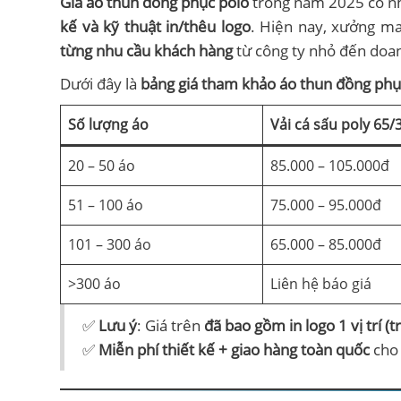
Giá áo thun đồng phục polo
trong năm 2025 có nh
kế và kỹ thuật in/thêu logo
. Hiện nay, xưởng 
từng nhu cầu khách hàng
từ công ty nhỏ đến doan
Dưới đây là
bảng giá tham khảo áo thun đồng phụ
Số lượng áo
Vải cá sấu poly 65/
20 – 50 áo
85.000 – 105.000đ
51 – 100 áo
75.000 – 95.000đ
101 – 300 áo
65.000 – 85.000đ
>300 áo
Liên hệ báo giá
✅
Lưu ý
: Giá trên
đã bao gồm in logo 1 vị trí (t
✅
Miễn phí thiết kế + giao hàng toàn quốc
cho 