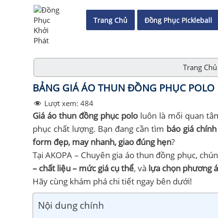
Trang Chủ
Đồng Phục Pickleball
Trang Chủ
BẢNG GIÁ ÁO THUN ĐỒNG PHỤC POLO M
Lượt xem:
484
Giá áo thun đồng phục polo
luôn là mối quan tâ
phục chất lượng. Bạn đang cần tìm
báo giá chính 
form đẹp, may nhanh, giao đúng hẹn
?
Tại AKOPA – Chuyên gia áo thun đồng phục, chún
– chất liệu – mức giá cụ thể
, và
lựa chọn phương á
Hãy cùng khám phá chi tiết ngay bên dưới!
Nội dung chính