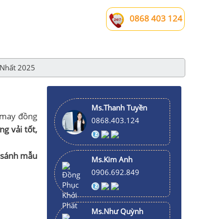
0868 403 124
 Nhất 2025
Ms.Thanh Tuyền
t may đồng
0868.403.124
ng vải tốt,
 sánh mẫu
Ms.Kim Anh
0906.692.849
Ms.Như Quỳnh