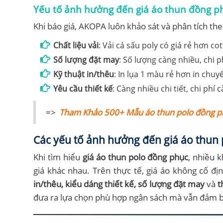
Yếu tố ảnh hưởng đến giá áo thun đồng p
Khi báo giá, AKOPA luôn khảo sát và phân tích the
Chất liệu vải
: Vải cá sấu poly có giá rẻ hơn c
Số lượng đặt may
: Số lượng càng nhiều, chi 
Kỹ thuật in/thêu
: In lụa 1 màu rẻ hơn in chuyể
Yêu cầu thiết kế
: Càng nhiều chi tiết, chi phí
=>
Tham Khảo 500+ Mẫu áo thun polo đồng phụ
Các yếu tố ảnh hưởng đến giá áo thun
Khi tìm hiểu
giá áo thun polo đồng phục
, nhiều 
giá khác nhau. Trên thực tế, giá áo không cố đ
in/thêu, kiểu dáng thiết kế, số lượng đặt may
và
t
đưa ra lựa chọn phù hợp ngân sách mà vẫn đảm b