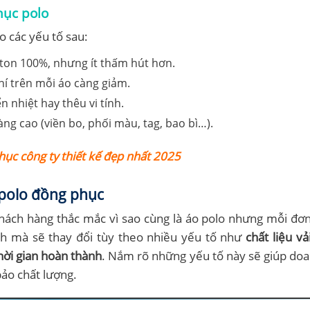
hục polo
o các yếu tố sau:
otton 100%, nhưng ít thấm hút hơn.
phí trên mỗi áo càng giảm.
n nhiệt hay thêu vi tính.
 càng cao (viền bo, phối màu, tag, bao bì…).
c công ty thiết kế đẹp nhất 2025
 polo đồng phục
khách hàng thắc mắc vì sao cùng là áo polo nhưng mỗi đơn 
ịnh mà sẽ thay đổi tùy theo nhiều yếu tố như
chất liệu vả
hời gian hoàn thành
. Nắm rõ những yếu tố này sẽ giúp do
ảo chất lượng.