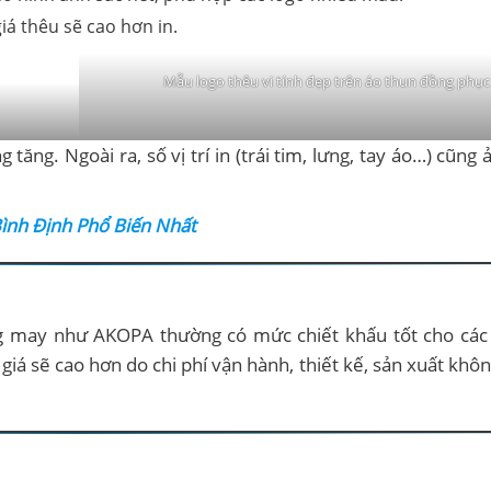
iá thêu sẽ cao hơn in.
Mẫu logo thêu vi tính đẹp trên áo thun đồng phục
 tăng. Ngoài ra, số vị trí in (trái tim, lưng, tay áo…) cũn
ình Định Phổ Biến Nhất
 may như AKOPA thường có mức chiết khấu tốt cho các
giá sẽ cao hơn do chi phí vận hành, thiết kế, sản xuất khôn