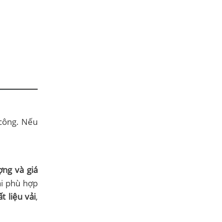
 công. Nếu
ợng và giá
ải phù hợp
t liệu vải
,