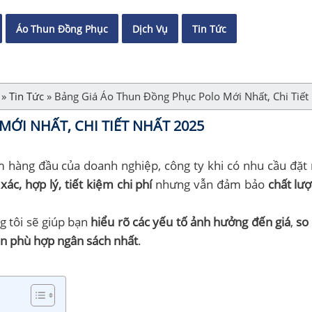
Áo Thun Đồng Phục
Dịch Vụ
Tin Tức
»
Tin Tức
»
Bảng Giá Áo Thun Đồng Phục Polo Mới Nhất, Chi Tiết
ỚI NHẤT, CHI TIẾT NHẤT 2025
m hàng đầu của doanh nghiệp, công ty khi có nhu cầu đặ
xác, hợp lý, tiết kiệm chi phí
nhưng vẫn đảm bảo
chất lượ
g tôi sẽ giúp bạn
hiểu rõ các yếu tố ảnh hưởng đến giá
,
so
n phù hợp ngân sách nhất
.