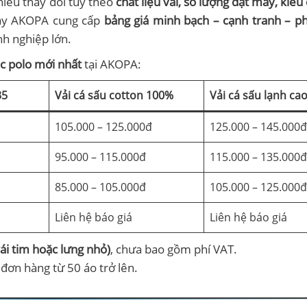
iều thay đổi tùy theo
chất liệu vải, số lượng đặt may, kiểu
may AKOPA cung cấp
bảng giá minh bạch – cạnh tranh – p
h nghiệp lớn.
c polo mới nhất
tại AKOPA:
35
Vải cá sấu cotton 100%
Vải cá sấu lạnh ca
105.000 – 125.000đ
125.000 – 145.000đ
95.000 – 115.000đ
115.000 – 135.000đ
85.000 – 105.000đ
105.000 – 125.000đ
Liên hệ báo giá
Liên hệ báo giá
rái tim hoặc lưng nhỏ)
, chưa bao gồm phí VAT.
đơn hàng từ 50 áo trở lên.