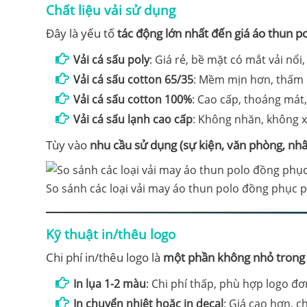
Chất liệu vải sử dụng
Đây là yếu tố
tác động lớn nhất đến giá áo thun p
Vải cá sấu poly
: Giá rẻ, bề mặt có mắt vải nổ
Vải cá sấu cotton 65/35
: Mềm mịn hơn, thấm h
Vải cá sấu cotton 100%
: Cao cấp, thoáng mát,
Vải cá sấu lạnh cao cấp
: Không nhăn, không x
Tùy vào
nhu cầu sử dụng (sự kiện, văn phòng, nh
So sánh các loại vải may áo thun polo đồng phục 
Kỹ thuật in/thêu logo
Chi phí in/thêu logo là
một phần không nhỏ trong 
In lụa 1-2 màu
: Chi phí thấp, phù hợp logo đơ
In chuyển nhiệt hoặc in decal
: Giá cao hơn, 