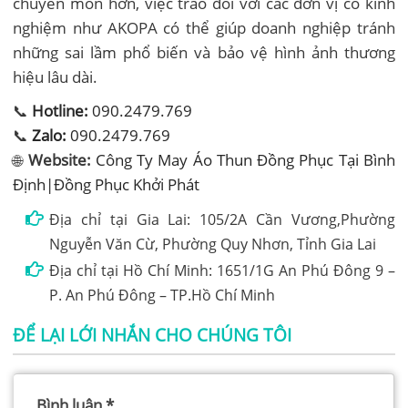
chuyên môn hơn, việc trao đổi với các đơn vị có kinh
nghiệm như AKOPA có thể giúp doanh nghiệp tránh
những sai lầm phổ biến và bảo vệ hình ảnh thương
hiệu lâu dài.
📞
Hotline:
090.2479.769
📞
Zalo:
090.2479.769
🌐
Website:
Công Ty May Áo Thun Đồng Phục Tại Bình
Định|Đồng Phục Khởi Phát
Địa chỉ tại Gia Lai: 105/2A Cần Vương,Phường
Nguyễn Văn Cừ, Phường Quy Nhơn, Tỉnh Gia Lai
Địa chỉ tại Hồ Chí Minh: 1651/1G An Phú Đông 9 –
P. An Phú Đông – TP.Hồ Chí Minh
ĐỂ LẠI LỚI NHẮN CHO CHÚNG TÔI
Bình luận
*