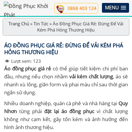
MENU
0868 403 124
Trang Chủ
»
Tin Tức
»
Áo Đồng Phục Giá Rẻ: Đừng Để Vải
Kém Phá Hỏng Thương Hiệu
ÁO ĐỒNG PHỤC GIÁ RẺ: ĐỪNG ĐỂ VẢI KÉM PHÁ
HỎNG THƯƠNG HIỆU
Lượt xem:
123
Áo đồng phục giá rẻ
có thể giúp tiết kiệm chi phí ban
đầu, nhưng nếu chọn nhầm
vải kém chất lượng
, áo sẽ
nhanh xù lông, giãn form và phai màu chỉ sau thời gian
ngắn sử dụng.
Nhiều doanh nghiệp, quán cà phê và nhà hàng tại
Quy
Nhơn
từng phải
đặt lại áo đồng phục
vì chất lượng
không như cam kết, gây tốn kém và ảnh hưởng đến
hình ảnh thương hiệu.