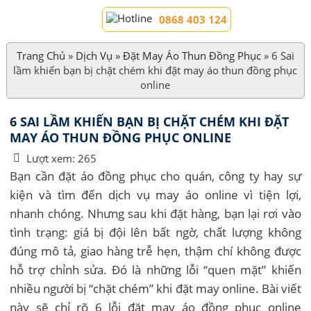
0868 403 124
Trang Chủ
»
Dịch Vụ
»
Đặt May Áo Thun Đồng Phục
»
6 Sai
lầm khiến bạn bị chặt chém khi đặt may áo thun đồng phục
online
6 SAI LẦM KHIẾN BẠN BỊ CHẶT CHÉM KHI ĐẶT
MAY ÁO THUN ĐỒNG PHỤC ONLINE
Lượt xem:
265
Bạn cần đặt áo đồng phục cho quán, công ty hay sự
kiện và tìm đến dịch vụ may áo online vì tiện lợi,
nhanh chóng. Nhưng sau khi đặt hàng, bạn lại rơi vào
tình trạng: giá bị đội lên bất ngờ, chất lượng không
đúng mô tả, giao hàng trễ hẹn, thậm chí không được
hỗ trợ chỉnh sửa. Đó là những lỗi “quen mặt” khiến
nhiều người bị “chặt chém” khi đặt may online. Bài viết
này sẽ chỉ rõ 6 lỗi đặt may áo đồng phục online