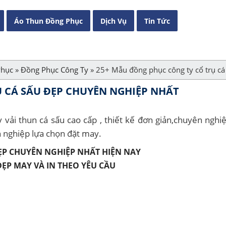
Áo Thun Đồng Phục
Dịch Vụ
Tin Tức
Phục
»
Đồng Phục Công Ty
»
25+ Mẫu đồng phục công ty cổ trụ cá
 CÁ SẤU ĐẸP CHUYÊN NGHIỆP NHẤT
ải thun cá sấu cao cấp , thiết kế đơn giản,chuyên nghiệ
 nghiệp lựa chọn đặt may.
P CHUYÊN NGHIỆP NHẤT HIỆN NAY
ẸP MAY VÀ IN THEO YÊU CẦU