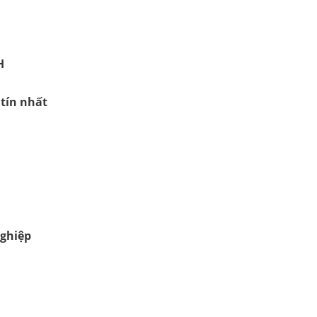
H
tín nhất
nghiệp