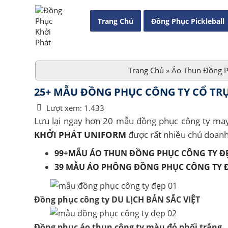
Trang Chủ
Đồng Phục Pickleball
Trang Chủ
»
Áo Thun Đồng 
25+ MẪU ĐỒNG PHỤC CÔNG TY CỔ TRỤ
Lượt xem:
1.433
Lưu lại ngay hơn 20 mẫu đồng phục công ty may v
KHỞI PHÁT UNIFORM
được rất nhiều chủ doanh
99+MẪU ÁO THUN ĐỒNG PHỤC CÔNG TY ĐẸ
39 MẪU ÁO PHÔNG ĐỒNG PHỤC CÔNG TY Đ
Đồng phục công ty DU LỊCH BẢN SẮC VIỆT
Đồng phục áo thun công ty màu đỏ phối trắng