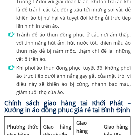
Tương tự đối với giai đoạn là áo, khi lộn trái áo khi
là để tránh các tác động xấu tới những sợi vải, dễ
khiến áo bị hư hại và tuyệt đối không ủi trực tiếp
lên hình in trên áo.
Tránh để áo thun đồng phục ở các nơi ẩm thấp,
với tính năng hút ẩm, hút nước tốt, khiến mẫu áo
thun này dễ bị nấm mốc, thậm chí để lại những
vết ố trên áo.
Khi phơi áo thun đồng phục, tuyệt đối không phơi
áo trực tiếp dưới ánh nắng gay gắt của mặt trời vì
điều này sẽ khiến áo bị cứng, nhanh bạc màu,
giảm tuổi thọ của áo.
Chính sách giao hàng tại Khởi Phát –
Xưởng in áo đồng phục giá rẻ tại Bình Định
Giao
Phương thức
Giao hàng
Giao hàng
hàng
giao hàng
tiêu chuẩn
hỏa tốc