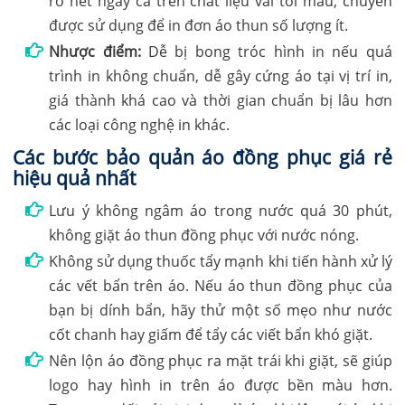
rõ nét ngay cả trên chất liệu vải tối màu, chuyên
được sử dụng để in đơn áo thun số lượng ít.
Nhược điểm:
Dễ bị bong tróc hình in nếu quá
trình in không chuẩn, dễ gây cứng áo tại vị trí in,
giá thành khá cao và thời gian chuẩn bị lâu hơn
các loại công nghệ in khác.
Các bước bảo quản áo đồng phục giá rẻ
hiệu quả nhất
Lưu ý không ngâm áo trong nước quá 30 phút,
không giặt áo thun đồng phục với nước nóng.
Không sử dụng thuốc tẩy mạnh khi tiến hành xử lý
các vết bẩn trên áo. Nếu áo thun đồng phục của
bạn bị dính bẩn, hãy thử một số mẹo như nước
cốt chanh hay giấm để tẩy các viết bẩn khó giặt.
Nên lộn áo đồng phục ra mặt trái khi giặt, sẽ giúp
logo hay hình in trên áo được bền màu hơn.