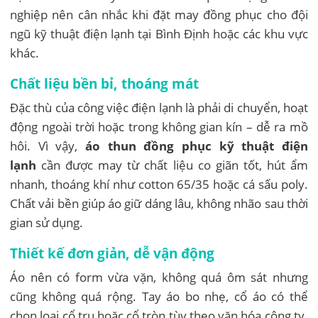
nghiệp nên cân nhắc khi đặt may đồng phục cho đội
ngũ kỹ thuật điện lạnh tại Bình Định hoặc các khu vực
khác.
Chất liệu bền bỉ, thoáng mát
Đặc thù của công việc điện lạnh là phải di chuyển, hoạt
động ngoài trời hoặc trong không gian kín – dễ ra mồ
hôi. Vì vậy,
áo thun đồng phục kỹ thuật điện
lạnh
cần được may từ chất liệu co giãn tốt, hút ẩm
nhanh, thoáng khí như cotton 65/35 hoặc cá sấu poly.
Chất vải bền giúp áo giữ dáng lâu, không nhão sau thời
gian sử dụng.
Thiết kế đơn giản, dễ vận động
Áo nên có form vừa vặn, không quá ôm sát nhưng
cũng không quá rộng. Tay áo bo nhẹ, cổ áo có thể
chọn loại cổ trụ hoặc cổ tròn tùy theo văn hóa công ty.