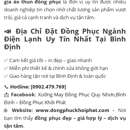
gia áo thun đồng phục
là đơn vị uy tín được nhiều
doanh nghiệp tin chọn nhờ chất lượng sản phẩm vượt
trội, giá cả cạnh tranh và dịch vụ tận tâm.
📣 Địa Chỉ Đặt Đồng Phục Ngành
Điện Lạnh
Uy Tín Nhất Tại Bình
Định
✅ Cam kết giá tốt – in đẹp – giao nhanh
✅ Miễn phí thiết kế & chỉnh sửa không giới hạn
✅ Giao hàng tận nơi tại Bình Định & toàn quốc
📞
Hotline: [0902.479.769]
📩
Facebook
:
Xưởng May Đồng Phục Quy Nhơn,Bình
Định – Đồng Phục Khởi Phát
🌐
Website:
www.dongphuckhoiphat.com
– Nơi
bạn tìm thấy
đồng phục đẹp – giá hợp lý – dịch vụ
tận tâm
.