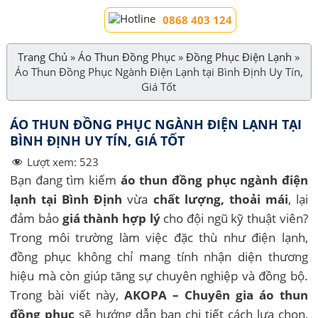
0868 403 124
Trang Chủ
»
Áo Thun Đồng Phục
»
Đồng Phục Điện Lạnh
»
Áo Thun Đồng Phục Ngành Điện Lạnh tại Bình Định Uy Tín,
Giá Tốt
ÁO THUN ĐỒNG PHỤC NGÀNH ĐIỆN LẠNH TẠI
BÌNH ĐỊNH UY TÍN, GIÁ TỐT
Lượt xem:
523
Bạn đang tìm kiếm
áo thun đồng phục ngành điện
lạnh tại Bình Định
vừa
chất lượng, thoải mái
, lại
đảm bảo
giá thành hợp lý
cho đội ngũ kỹ thuật viên?
Trong môi trường làm việc đặc thù như điện lạnh,
đồng phục không chỉ mang tính nhận diện thương
hiệu mà còn giúp tăng sự chuyên nghiệp và đồng bộ.
Trong bài viết này,
AKOPA – Chuyên gia áo thun
đồng phục
sẽ hướng dẫn bạn chi tiết cách lựa chọn,